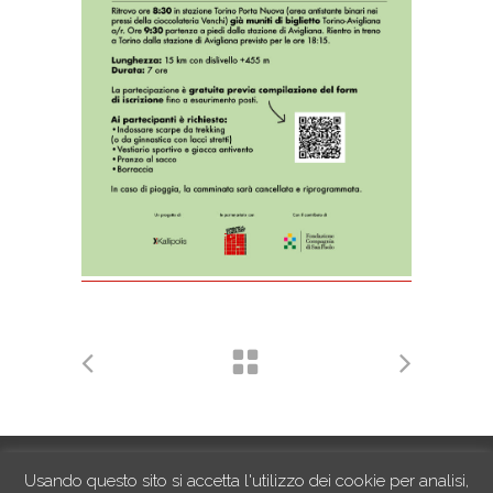
© MMXXVI Kallipolis | Via S. Lazzaro 15, 34100
Usando questo sito si accetta l'utilizzo dei cookie per analisi,
Trieste | Via Vittorio Andreis 18/16/I, 10152 Torino |