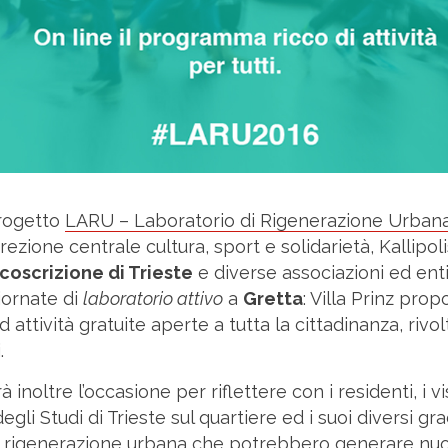
progetto
LARU – Laboratorio di Rigenerazione Urban
ezione centrale cultura, sport e solidarietà, Kallipoli
coscrizione di Trieste
e diverse associazioni ed enti 
iornate di
laboratorio attivo
a
Gretta
: Villa Prinz pro
d attività gratuite aperte a tutta la cittadinanza, rivo
.
à inoltre l’occasione per riflettere con i residenti, i vi
degli Studi di Trieste sul quartiere ed i suoi diversi gra
di rigenerazione urbana che potrebbero generare nuov