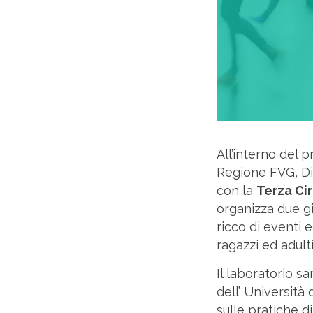
All’interno del 
Regione FVG, Dir
con la
Terza Cir
organizza due g
ricco di eventi e
ragazzi ed adulti
Il laboratorio sar
dell’ Università 
sulle pratiche 