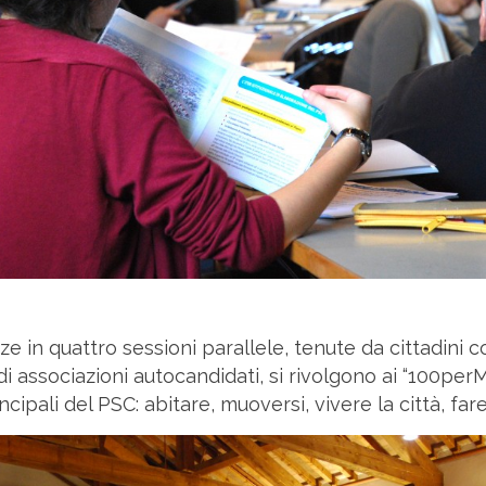
e in quattro sessioni parallele, tenute da cittadini c
i associazioni autocandidati, si rivolgono ai “100pe
cipali del PSC: abitare, muoversi, vivere la città, far