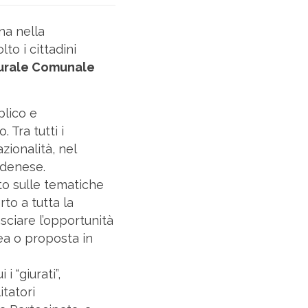
na nella
to i cittadini
turale Comunale
blico e
 Tra tutti i
azionalità, nel
odenese.
o sulle tematiche
to a tutta la
sciare l’opportunità
dea o proposta in
i “giurati”,
itatori