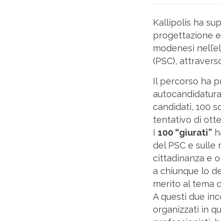
Kallipolis ha su
progettazione e 
modenesi nell’e
(PSC), attravers
Il percorso ha p
autocandidatura, 
candidati, 100 so
tentativo di ot
I
100 “giurati”
h
del PSC e sulle 
cittadinanza e 
a chiunque lo de
merito al tema d
A questi due incon
organizzati in q