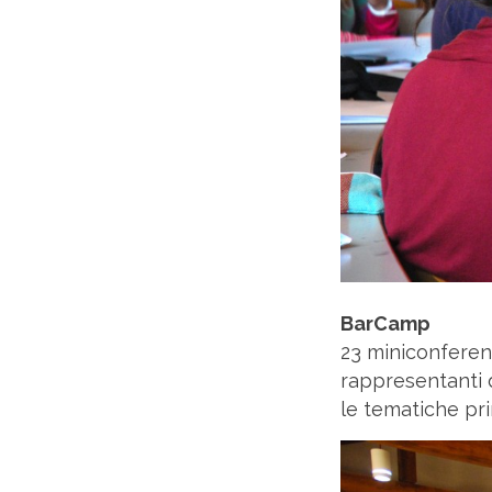
BarCamp
23 miniconferenz
rappresentanti d
le tematiche prin