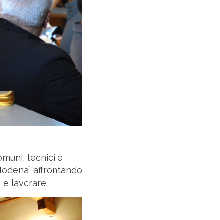
omuni, tecnici e
rModena” affrontando
e e lavorare.