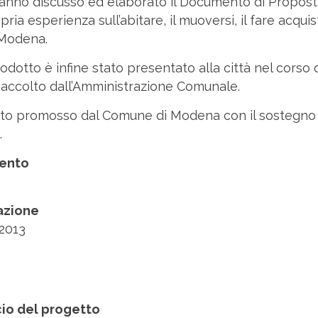
 hanno discusso ed elaborato il Documento di Propost
pria esperienza sull’abitare, il muoversi, il fare acquis
 Modena.
dotto è infine stato presentato alla città nel corso 
 accolto dall’Amministrazione Comunale.
tato promosso dal Comune di Modena con il sostegno
.
vento
zazione
2013
cio del progetto