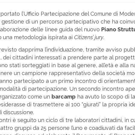
pportato l’Ufficio Partecipazione del Comune di Mode
gestione di un percorso partecipativo che ha coinvol
laborazione delle linee guida del nuovo
Piano Strut
o una metodologia ispirata ai
Citizens’ jury
.
revisto dapprima l’individuazione, tramite avviso pub
dei cittadini interessati a prendere parte al progetto.
no stati sorteggiati in base al genere, all’età e alla n
tenere un campione rappresentativo della società m
anno partecipato a un primo incontro di orientament
modalità di partecipazione. Un secondo incontro aper
organizzato come un
barcamp
ha avuto lo scopo di la
siderasse di trasmettere ai 100 “giurati” la propria i
i discussione.
tri è seguito un ciclo di tre laboratori cittadini, in cui 
uattro gruppi da 25 persone l’uno e coadiuvati da facil