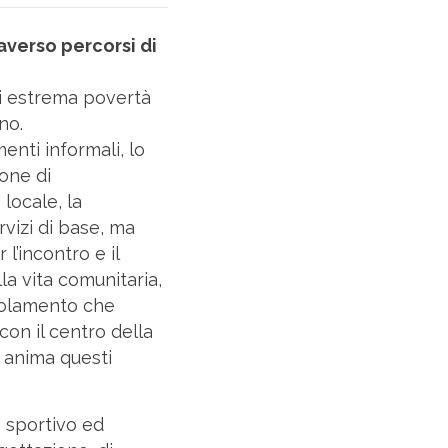
averso percorsi di
di estrema povertà
no.
enti informali, lo
ione di
 locale, la
rvizi di base, ma
l’incontro e il
la vita comunitaria,
isolamento che
con il centro della
e anima questi
o sportivo ed