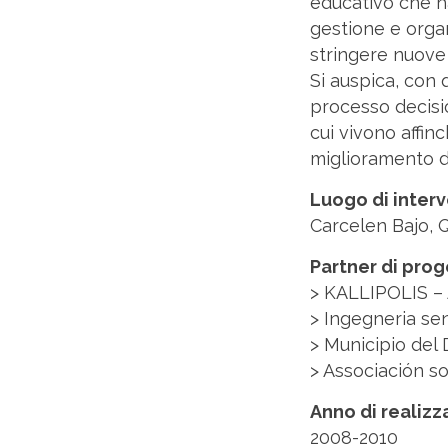
educativo che ha
gestione e organ
stringere nuove r
Si auspica, con q
processo decisio
cui vivono affinc
miglioramento de
Luogo di inter
Carcelen Bajo, 
Partner di pro
> KALLIPOLIS – 
> Ingegneria sen
> Municipio del 
> Associación so
Anno di realiz
2008-2010