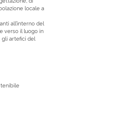
gettazione, di
polazione locale a
nti all’interno del
e verso il luogo in
li artefici del
tenibile