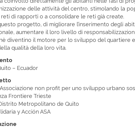
 coinvolto direttamente gli abitanti nelle fasi di pro
izzazione delle attività del centro, stimolando la po
eti di rapporti o a consolidare le reti già create.
uesto progetto, di migliorare l’inserimento degli abita
nale, aumentare il loro livello di responsabilizzazion
hè diventino il motore per lo sviluppo del quartiere e g
lla qualità della loro vita.
vento
Quito – Ecuador
getto
Associazione non profit per uno sviluppo urbano sos
za Frontiere Trieste
Distrito Metropolitano de Quito
lidaria y Acción ASA
zazione