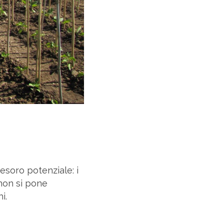
soro potenziale: i
 non si pone
i.