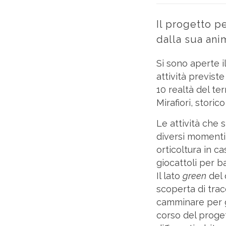
Il progetto pe
dalla sua ani
Si sono aperte i
attività previst
10 realtà del te
Mirafiori, stori
Le attività che
diversi momenti 
orticoltura in c
giocattoli per b
Il lato
green
del 
scoperta di trac
camminare per gu
corso del proget