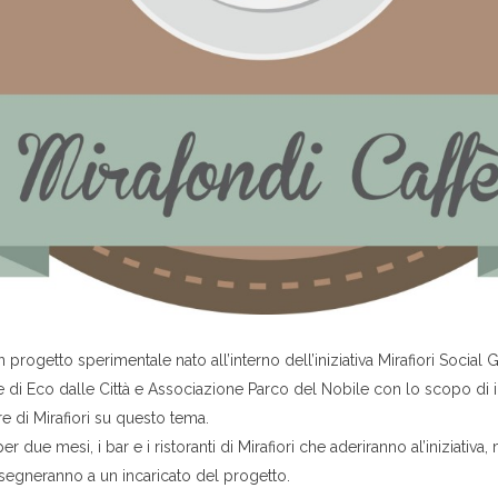
 progetto sperimentale nato all’interno dell’iniziativa Mirafiori Social G
 di Eco dalle Città e Associazione Parco del Nobile con lo scopo di i
ere di Mirafiori su questo tema.
er due mesi, i bar e i ristoranti di Mirafiori che aderiranno al’iniziativa
onsegneranno a un incaricato del progetto.