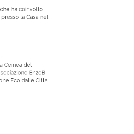
 che ha coinvolto
le presso la Casa nel
iva Cemea del
ssociazione EnzoB –
ne Eco dalle Città