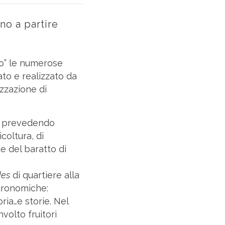
ino a partire
ro” le numerose
ato e realizzato da
izzazione di
17 prevedendo
coltura, di
e del baratto di
des
di quartiere alla
stronomiche:
ia…e storie. Nel
volto fruitori