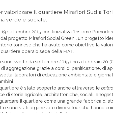
r valorizzare il quartiere Mirafiori Sud a Tor
ma verde e sociale.
l 19 settembre 2015 con l’iniziativa “Insieme Pomodo
e dal progetto
Mirafiori Social Green
, un progetto ide
rritorio torinese che ha avuto come obiettivo la valor
co quartiere operaio sede della FIAT.
 si sono svolte da settembre 2015 fino a febbraio 20
di aggregazione grazie a corsi di panificazione, di api
assetta, laboratori di educazione ambientale e giornat
ambini.
quartiere è stato scoperto anche attraverso le
bala
ce di storie agricole, architettoniche, sociali, enoga
ardare il quartiere come una grande fabbrica di stor
to sono stati organizzato diversi tour che hanno coin