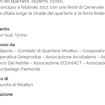
ti del quartiere, studenti, ciclisti…
 concluso a febbraio 2017, con una festa di Carnevale
na sfilata lungo le strade del quartiere e la festa fina
vento
ori Sud, Torino
osso da
lipolis – Comitato di Quartiere Mirafiori – Cooperat
erativa Gineprodue – Associazione Arcobaleno – A
rco Del Nobile – Associazione ECOntACT – Associazio
Arcipelago Piemonte
to di
nità di Mirafiori
zazione