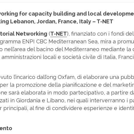
working for capacity building and local developme
ing Lebanon, Jordan, France, Italy – T-NET
itorial Networking
(
T-NET
), finanziato con i fondi d
rogramma ENPI CBC Mediterranean Sea, mira a promu
 nell’area del bacino del Mediterraneo mediante la
di amministrazioni locali e società civile di Italia, Fran
cevuto l’incarico dall’ong Oxfam, di elaborare una pubb
 per la promozione della pianificazione e del marketing
ne sarà elaborata in modo partecipativo, a partire da
ati in Giordania e Libano, nei quali interverranno i 
r principali, al fine di condividere esperienze e ident
vento