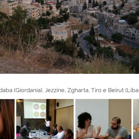
ba (Giordania), Jezzine, Zgharta, Tiro e Beirut (Liba