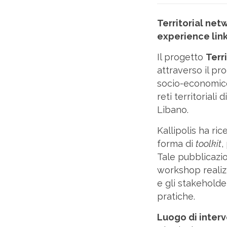
Territorial net
experience link
Il progetto
Terr
attraverso il p
socio-economico
reti territoriali 
Libano.
Kallipolis ha ri
forma di
toolkit
,
Tale pubblicazio
workshop realizz
e gli stakeholde
pratiche.
Luogo di inter